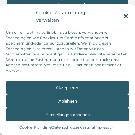
nach der Geburt
Cookie-Zustimmung
deines Kindes ist
verwalten
vorgesehen –
Um dir ein optimales Erlebnis zu bieten, verwenden wir
Technologien wie Cookies, um Geräteinformationen zu
speichern und/oder darauf zuzugreifen. Wenn du diesen
dafür treffen wir
Technologien zustimmst, können wir Daten wie das
Surfverhalten oder eindeutige IDs auf dieser Website verarbeiten.
uns ungefähr 4
Wenn du deine Zustimmung nicht erteilst oder zurückziehst,
können bestimmte Merkmale und Funktionen beeinträchtigt
bis 8 Wochen
werden.
nach der
Akzeptieren
Entbindung.
Ablehnen
Solltest du
Einstellungen ansehen
bereits früher
Cookie-Richtlinie
Datenschutzerklärung
Impressum