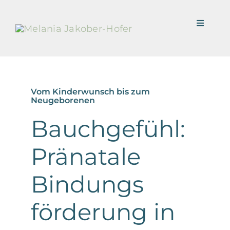
Zum
Inhalt
Toggle
springen
Navigat
Home
Vom Kinderwunsch bis zum
Neugeborenen
Bauchgefühl:
Leistungen
Pränatale
Über mich
Bindungs
Kontakt
förderung in