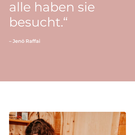
alle haben sie
besucht.“
– Jenö Raffai